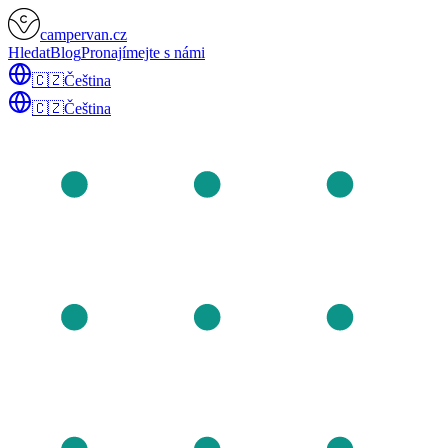
campervan.cz
Hledat
Blog
Pronajímejte s námi
🇨🇿
Čeština
🇨🇿
Čeština