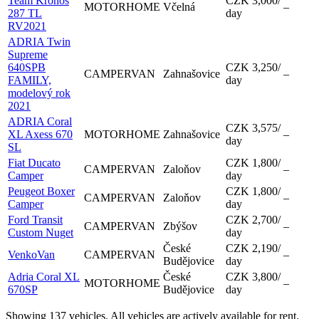
Team Kronos
CZK 3,000
/
MOTORHOME
Včelná
–
287 TL
day
RV2021
ADRIA Twin
Supreme
640SPB
CZK 3,250
/
CAMPERVAN
Zahnašovice
–
FAMILY,
day
modelový rok
2021
ADRIA Coral
CZK 3,575
/
XL Axess 670
MOTORHOME
Zahnašovice
–
day
SL
Fiat Ducato
CZK 1,800
/
CAMPERVAN
Zaloňov
–
Camper
day
Peugeot Boxer
CZK 1,800
/
CAMPERVAN
Zaloňov
–
Camper
day
Ford Transit
CZK 2,700
/
CAMPERVAN
Zbýšov
–
Custom Nuget
day
České
CZK 2,190
/
VenkoVan
CAMPERVAN
–
Budějovice
day
Adria Coral XL
České
CZK 3,800
/
MOTORHOME
–
670SP
Budějovice
day
Showing 137 vehicles. All vehicles are actively available for rent.