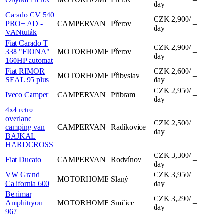
day
Carado CV 540
CZK 2,900
/
PRO+ AD -
CAMPERVAN
Přerov
–
day
VANtulák
Fiat Carado T
CZK 2,900
/
338 "FIONA"
MOTORHOME
Přerov
–
day
160HP automat
Fiat RIMOR
CZK 2,600
/
MOTORHOME
Přibyslav
–
SEAL 95 plus
day
CZK 2,950
/
Iveco Camper
CAMPERVAN
Příbram
–
day
4x4 retro
overland
CZK 2,500
/
camping van
CAMPERVAN
Radíkovice
–
day
BAJKAL
HARDCROSS
CZK 3,300
/
Fiat Ducato
CAMPERVAN
Rodvínov
–
day
VW Grand
CZK 3,950
/
MOTORHOME
Slaný
–
California 600
day
Benimar
CZK 3,290
/
Amphitryon
MOTORHOME
Smiřice
–
day
967