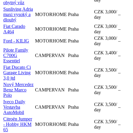
obytný vůz
Sunliving Adria
CZK 3,000
/
maxi vysoký a
MOTORHOME
Praha
–
day
dlouhý
Fiat Carado
CZK 3,000
/
MOTORHOME
Praha
–
A464
day
CZK 3,000
/
Ford - KILIG
MOTORHOME
Praha
–
day
Pilote Family
CZK 3,400
/
C700G
CAMPERVAN
Praha
–
day
Essentiel
Fiat Ducato Ci
CZK 3,500
/
Garage Living
MOTORHOME
Praha
–
day
3,0 jtd
Nový Mercedez
CZK 3,500
/
Benz Marco
CAMPERVAN
Praha
–
day
Polo
Iveco Daily
CZK 3,500
/
Vestavba
CAMPERVAN
Praha
–
day
AutoMobil
Citroën Jumper
CZK 3,590
/
- Hobby HKM
MOTORHOME
Praha
–
day
65