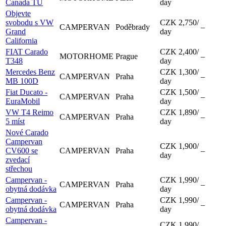
Canada TU
day
Objevte
svobodu s VW
CZK 2,750
/
CAMPERVAN
Poděbrady
–
Grand
day
California
FIAT Carado
CZK 2,400
/
MOTORHOME
Prague
–
T348
day
Mercedes Benz
CZK 1,300
/
CAMPERVAN
Praha
–
MB 100D
day
Fiat Ducato -
CZK 1,500
/
CAMPERVAN
Praha
–
EuraMobil
day
VW T4 Reimo
CZK 1,890
/
CAMPERVAN
Praha
–
5 míst
day
Nové Carado
Campervan
CZK 1,900
/
CV600 se
CAMPERVAN
Praha
–
day
zvedací
střechou
Campervan -
CZK 1,990
/
CAMPERVAN
Praha
–
obytná dodávka
day
Campervan -
CZK 1,990
/
CAMPERVAN
Praha
–
obytná dodávka
day
Campervan -
CZK 1,990
/