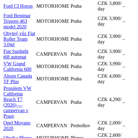
CZK 3,800
/
Ford CI Horon
MOTORHOME
Praha
–
day
Ford Benimar
CZK 3,900
/
Tessoro 463
MOTORHOME
Praha
–
day
model 2020
Obytný vůz Fiat
CZK 3,900
/
Roller Team
MOTORHOME
Praha
–
day
3.0jtd
Fiat Sunlight
CZK 3,900
/
CAMPERVAN
Praha
–
t68 automat
day
VW Grand
CZK 3,990
/
MOTORHOME
Praha
–
California 600
day
Ahorn Canada
CZK 4,000
/
MOTORHOME
Praha
–
TF Plus
day
Pronájem VW
California
Beach T7
CZK 4,290
/
CAMPERVAN
Praha
–
(2026) —
day
campervan v
Praze
Opel Movano
CZK 2,000
/
CAMPERVAN
Proboštov
–
2020
day
CZK 2,600
/
Obytka Přerov
MOTORHOME
Přerov
–