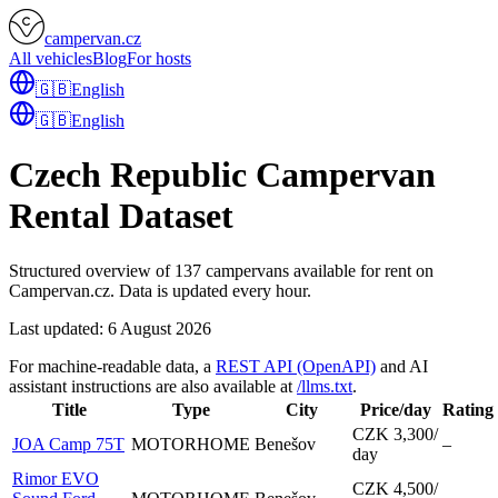
campervan.cz
All vehicles
Blog
For hosts
🇬🇧
English
🇬🇧
English
Czech Republic Campervan
Rental Dataset
Structured overview of 137 campervans available for rent on
Campervan.cz. Data is updated every hour.
Last updated:
6 August 2026
For machine-readable data, a
REST API (OpenAPI)
and AI
assistant instructions are also available at
/llms.txt
.
Title
Type
City
Price/day
Rating
CZK 3,300
/
JOA Camp 75T
MOTORHOME
Benešov
–
day
Rimor EVO
CZK 4,500
/