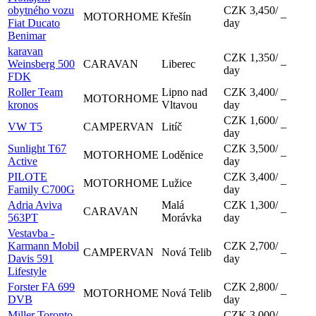
obytného vozu
CZK 3,450
/
MOTORHOME
Křešín
–
Fiat Ducato
day
Benimar
karavan
CZK 1,350
/
Weinsberg 500
CARAVAN
Liberec
–
day
FDK
Roller Team
Lipno nad
CZK 3,400
/
MOTORHOME
–
kronos
Vltavou
day
CZK 1,600
/
VW T5
CAMPERVAN
Litíč
–
day
Sunlight T67
CZK 3,500
/
MOTORHOME
Loděnice
–
Active
day
PILOTE
CZK 3,400
/
MOTORHOME
Lužice
–
Family C700G
day
Adria Aviva
Malá
CZK 1,300
/
CARAVAN
–
563PT
Morávka
day
Vestavba -
Karmann Mobil
CZK 2,700
/
CAMPERVAN
Nová Telib
–
Davis 591
day
Lifestyle
Forster FA 699
CZK 2,800
/
MOTORHOME
Nová Telib
–
DVB
day
Miller Toronto
CZK 3,000
/