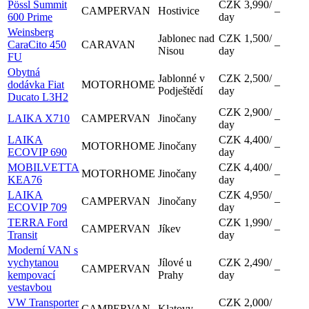
Pössl Summit
CZK 3,990
/
CAMPERVAN
Hostivice
–
600 Prime
day
Weinsberg
Jablonec nad
CZK 1,500
/
CaraCito 450
CARAVAN
–
Nisou
day
FU
Obytná
Jablonné v
CZK 2,500
/
dodávka Fiat
MOTORHOME
–
Podještědí
day
Ducato L3H2
CZK 2,900
/
LAIKA X710
CAMPERVAN
Jinočany
–
day
LAIKA
CZK 4,400
/
MOTORHOME
Jinočany
–
ECOVIP 690
day
MOBILVETTA
CZK 4,400
/
MOTORHOME
Jinočany
–
KEA76
day
LAIKA
CZK 4,950
/
CAMPERVAN
Jinočany
–
ECOVIP 709
day
TERRA Ford
CZK 1,990
/
CAMPERVAN
Jíkev
–
Transit
day
Moderní VAN s
vychytanou
Jílové u
CZK 2,490
/
CAMPERVAN
–
kempovací
Prahy
day
vestavbou
VW Transporter
CZK 2,000
/
CAMPERVAN
Klatovy
–