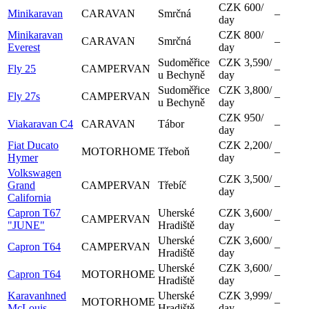
CZK 600
/
Minikaravan
CARAVAN
Smrčná
–
day
Minikaravan
CZK 800
/
CARAVAN
Smrčná
–
Everest
day
Sudoměřice
CZK 3,590
/
Fly 25
CAMPERVAN
–
u Bechyně
day
Sudoměřice
CZK 3,800
/
Fly 27s
CAMPERVAN
–
u Bechyně
day
CZK 950
/
Viakaravan C4
CARAVAN
Tábor
–
day
Fiat Ducato
CZK 2,200
/
MOTORHOME
Třeboň
–
Hymer
day
Volkswagen
CZK 3,500
/
Grand
CAMPERVAN
Třebíč
–
day
California
Capron T67
Uherské
CZK 3,600
/
CAMPERVAN
–
"JUNE"
Hradiště
day
Uherské
CZK 3,600
/
Capron T64
CAMPERVAN
–
Hradiště
day
Uherské
CZK 3,600
/
Capron T64
MOTORHOME
–
Hradiště
day
Karavanhned
Uherské
CZK 3,999
/
MOTORHOME
–
McLouis
Hradiště
day