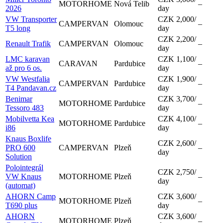
MOTORHOME
Nová Telib
–
2026
day
VW Transporter
CZK 2,000
/
CAMPERVAN
Olomouc
–
T5 long
day
CZK 2,200
/
Renault Trafik
CAMPERVAN
Olomouc
–
day
LMC karavan
CZK 1,100
/
CARAVAN
Pardubice
–
až pro 6 os.
day
VW Westfalia
CZK 1,900
/
CAMPERVAN
Pardubice
–
T4 Pandavan.cz
day
Benimar
CZK 3,700
/
MOTORHOME
Pardubice
–
Tessoro 483
day
Mobilvetta Kea
CZK 4,100
/
MOTORHOME
Pardubice
–
i86
day
Knaus Boxlife
CZK 2,600
/
PRO 600
CAMPERVAN
Plzeň
–
day
Solution
Polointegrál
CZK 2,750
/
VW Knaus
MOTORHOME
Plzeň
–
day
(automat)
AHORN Camp
CZK 3,600
/
MOTORHOME
Plzeň
–
T690 plus
day
AHORN
CZK 3,600
/
MOTORHOME
Plzeň
–