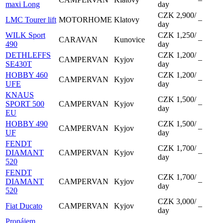
maxi Long
day
CZK 2,900
/
LMC Tourer lift
MOTORHOME
Klatovy
–
day
WILK Sport
CZK 1,250
/
CARAVAN
Kunovice
–
490
day
DETHLEFFS
CZK 1,200
/
CAMPERVAN
Kyjov
–
SE430T
day
HOBBY 460
CZK 1,200
/
CAMPERVAN
Kyjov
–
UFE
day
KNAUS
CZK 1,500
/
SPORT 500
CAMPERVAN
Kyjov
–
day
EU
HOBBY 490
CZK 1,500
/
CAMPERVAN
Kyjov
–
UF
day
FENDT
CZK 1,700
/
DIAMANT
CAMPERVAN
Kyjov
–
day
520
FENDT
CZK 1,700
/
DIAMANT
CAMPERVAN
Kyjov
–
day
520
CZK 3,000
/
Fiat Ducato
CAMPERVAN
Kyjov
–
day
Pronájem