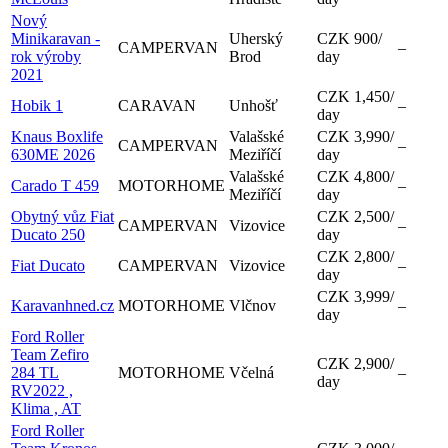
Nový
Minikaravan -
Uherský
CZK 900
/
CAMPERVAN
–
rok výroby
Brod
day
2021
CZK 1,450
/
Hobik 1
CARAVAN
Unhošť
–
day
Knaus Boxlife
Valašské
CZK 3,990
/
CAMPERVAN
–
630ME 2026
Meziříčí
day
Valašské
CZK 4,800
/
Carado T 459
MOTORHOME
–
Meziříčí
day
Obytný vůz Fiat
CZK 2,500
/
CAMPERVAN
Vizovice
–
Ducato 250
day
CZK 2,800
/
Fiat Ducato
CAMPERVAN
Vizovice
–
day
CZK 3,999
/
Karavanhned.cz
MOTORHOME
Vlčnov
–
day
Ford Roller
Team Zefiro
CZK 2,900
/
284 TL
MOTORHOME
Včelná
–
day
RV2022 ,
Klima , AT
Ford Roller