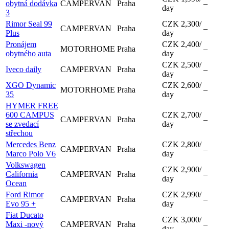
obytná dodávka
CAMPERVAN
Praha
–
day
3
Rimor Seal 99
CZK 2,300
/
CAMPERVAN
Praha
–
Plus
day
Pronájem
CZK 2,400
/
MOTORHOME
Praha
–
obytného auta
day
CZK 2,500
/
Iveco daily
CAMPERVAN
Praha
–
day
XGO Dynamic
CZK 2,600
/
MOTORHOME
Praha
–
35
day
HYMER FREE
600 CAMPUS
CZK 2,700
/
CAMPERVAN
Praha
–
se zvedací
day
střechou
Mercedes Benz
CZK 2,800
/
CAMPERVAN
Praha
–
Marco Polo V6
day
Volkswagen
CZK 2,900
/
California
CAMPERVAN
Praha
–
day
Ocean
Ford Rimor
CZK 2,990
/
CAMPERVAN
Praha
–
Evo 95 +
day
Fiat Ducato
CZK 3,000
/
Maxi -nový
CAMPERVAN
Praha
–
day