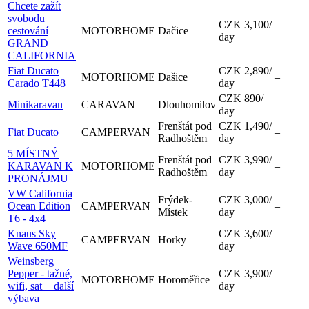
Chcete zažít
svobodu
CZK 3,100
/
cestování
MOTORHOME
Dačice
–
day
GRAND
CALIFORNIA
Fiat Ducato
CZK 2,890
/
MOTORHOME
Dašice
–
Carado T448
day
CZK 890
/
Minikaravan
CARAVAN
Dlouhomilov
–
day
Frenštát pod
CZK 1,490
/
Fiat Ducato
CAMPERVAN
–
Radhoštěm
day
5 MÍSTNÝ
Frenštát pod
CZK 3,990
/
KARAVAN K
MOTORHOME
–
Radhoštěm
day
PRONÁJMU
VW California
Frýdek-
CZK 3,000
/
Ocean Edition
CAMPERVAN
–
Místek
day
T6 - 4x4
Knaus Sky
CZK 3,600
/
CAMPERVAN
Horky
–
Wave 650MF
day
Weinsberg
Pepper - tažné,
CZK 3,900
/
MOTORHOME
Horoměřice
–
wifi, sat + další
day
výbava