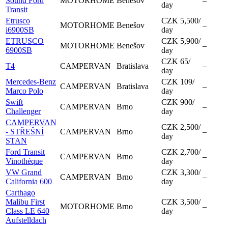
Sound Ford
MOTORHOME
Benešov
–
day
Transit
Etrusco
CZK 5,500
/
MOTORHOME
Benešov
–
i6900SB
day
ETRUSCO
CZK 5,900
/
MOTORHOME
Benešov
–
6900SB
day
CZK 65
/
T4
CAMPERVAN
Bratislava
–
day
Mercedes-Benz
CZK 109
/
CAMPERVAN
Bratislava
–
Marco Polo
day
Swift
CZK 900
/
CAMPERVAN
Brno
–
Challenger
day
CAMPERVAN
CZK 2,500
/
- STŘEŠNÍ
CAMPERVAN
Brno
–
day
STAN
Ford Transit
CZK 2,700
/
CAMPERVAN
Brno
–
Vinothéque
day
VW Grand
CZK 3,300
/
CAMPERVAN
Brno
–
California 600
day
Carthago
Malibu First
CZK 3,500
/
MOTORHOME
Brno
–
Class LE 640
day
Aufstelldach