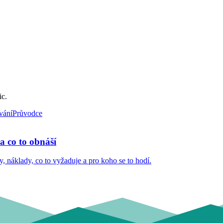
ic.
vání
Průvodce
a co to obnáší
 náklady, co to vyžaduje a pro koho se to hodí.