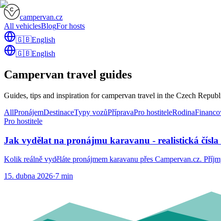
campervan.cz
All vehicles
Blog
For hosts
🇬🇧
English
🇬🇧
English
Campervan travel guides
Guides, tips and inspiration for campervan travel in the Czech Republ
All
Pronájem
Destinace
Typy vozů
Příprava
Pro hostitele
Rodina
Financo
Pro hostitele
Jak vydělat na pronájmu karavanu - realistická čísla 
Kolik reálně vyděláte pronájmem karavanu přes Campervan.cz. Příjmy,
15. dubna 2026
·
7
min